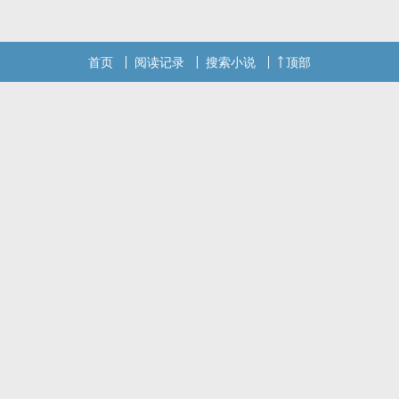
的话请不要忘记向您QQ群和微博里的朋友推荐哦！
首页
阅读记录
搜索小说
顶部