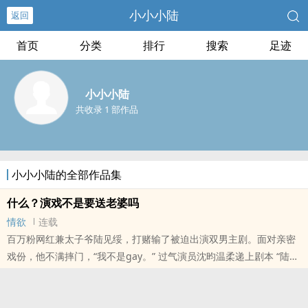
小小小陆
返回
首页
分类
排行
搜索
足迹
小小小陆
共收录 1 部作品
小小小陆的全部作品集
什么？演戏不是要送老婆吗
情欲
连载
百万粉网红兼太子爷陆见绥，打赌输了被迫出演双男主剧。面对亲密
戏份，他不满摔门，“我不是gay。” 过气演员沈昀温柔递上剧本 “陆老
师，我们谈谈。” 他需要这笔钱救命，却只字不提窘迫，只用一双沉
静眼..
本站提示：各位书友要是觉得《什么？演戏不是要送老婆吗》还不错