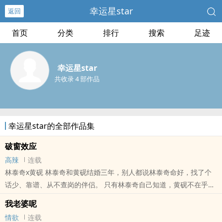
幸运星star
返回
首页
分类
排行
搜索
足迹
幸运星star
共收录 4 部作品
幸运星star的全部作品集
破窗效应
高辣
连载
林泰奇x黄砚 林泰奇和黄砚结婚三年，别人都说林泰奇命好，找了个
话少、靠谱、从不查岗的伴侣。 只有林泰奇自己知道，黄砚不在乎
他。 林泰奇终于忍不住问了那个他害怕答案的问题：“你到底爱不爱
我老婆呢
我？” ..
情欲
连载
本站提示：各位书友要是觉得《破窗效应》还不错的话请不要忘记向