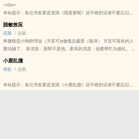
</div>
您QQ群和微博里的朋友推荐哦！
本站提示：各位书友要是觉得《我老婆呢》还不错的话请不要忘记向
您QQ群和微博里的朋友推荐哦！
脱敏效应
高辣
连载
卑微暗恋小狗助理攻（方宜可)x傲慢总裁受（陆泽） 方宜可喜欢的人
要结婚了。 坏消息：新郎不是他。更坏的消息：他要帮忙办婚礼。 方
宜可为了让自己彻底失望，他要亲眼看到那场婚礼，要亲耳听到那..
小鹿乱撞
本站提示：各位书友要是觉得《脱敏效应》还不错的话请不要忘记向
情欲
连载
您QQ群和微博里的朋友推荐哦！
本站提示：各位书友要是觉得《小鹿乱撞》还不错的话请不要忘记向
您QQ群和微博里的朋友推荐哦！