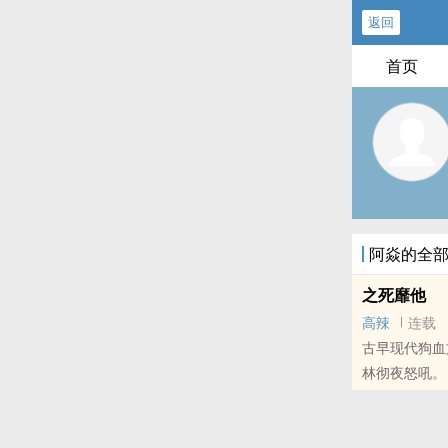
返回
首页
阿焱的全
之死靡他
高辣
连载
古早现代狗血
林彻夜怒吼。
从来没有得不.
本站提示：各
哦！