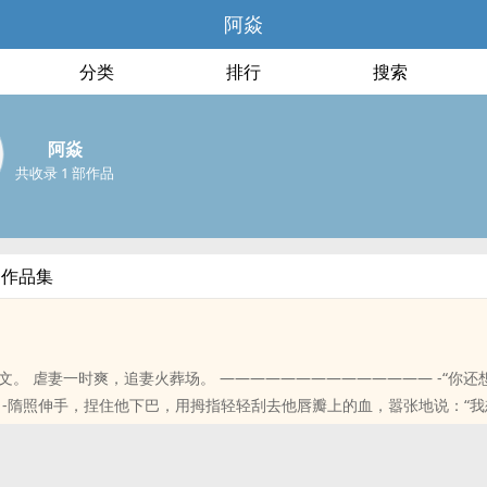
阿焱
分类
排行
搜索
阿焱
共收录 1 部作品
部作品集
文。 虐妻一时爽，追妻火葬场。 —————————————— -“你还
 -隋照伸手，捏住他下巴，用拇指轻轻刮去他唇瓣上的血，嚣张地说：“
.
位书友要是觉得《之死靡他》还不错的话请不要忘记向您QQ群和微博里