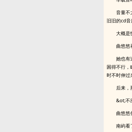
音量不
旧旧的cd音
大概是
曲悠悠
她也有
困得不行，
时不时伸过
后来，
&ot
曲悠悠
南屿看