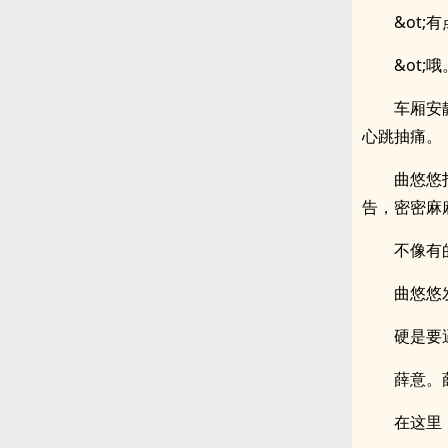
&ot;
&ot;哦
车厢安
心跳抽痛。
曲悠悠
告，密密麻
不像有
曲悠悠
硬是要
薛意。
在这里