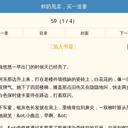
鲜奶甩卖，买一送妻
59（1 / 4）
上一章
目录
封面
下一
〔加入书签〕
曲悠悠一早出门的时候天已经亮了。
河东那边升上来，打在老楼外墙残缺的瓷砖上，白花花的，像一
没脾气。她下了四层楼梯，膝盖那点旧伤又在隐隐地叫，快走两
白色保时捷卡宴停在路边，打着双闪。
下车窗，银灰色长发披在肩上，墨镜耷拉到鼻尖，一双柳叶眼从
就笑：&ot;小曲总，早啊。&ot;
;别叫。&ot;曲悠悠透过车窗看了眼堆满杂货纸箱的后座，拉开副