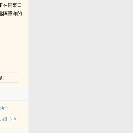
不在同事口
远隔重洋的
页
的法宝
伪装alpha但娇蛮大小姐（abo NPH）