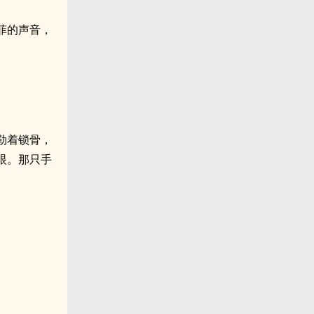
菲的声音，
勒着锁骨，
眼。那只手