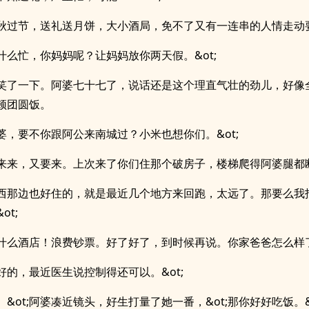
秋过节，送礼送月饼，大小酒局，免不了又有一连串的人情走动
;忙什么忙，你妈妈呢？让妈妈放你两天假。&ot;
笑了一下。阿婆七十七了，说话还是这个理直气壮的劲儿，好像
顿团圆饭。
;阿婆，要不你跟阿公来南城过？小米也想你们。&ot;
;来来来，又要来。上次来了你们住那个破房子，楼梯爬得阿婆腿都断
;河西那边也好住的，就是最近几个地方来回跑，太远了。那要么我
ot;
;住什么酒店！浪费钞票。好了好了，到时候再说。你家爸爸怎么样了
挺好的，最近医生说控制得还可以。&ot;
哦。&ot;阿婆凑近镜头，好生打量了她一番，&ot;那你好好吃饭。&