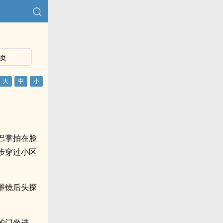
页
巴掌拍在脸
步穿过小区
墨镜后头探
驾的门坐进