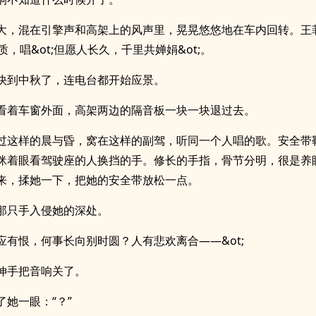
大，混在引擎声和高架上的风声里，晃晃悠悠地在车内回转。王
质，唱&ot;但愿人长久，千里共婵娟&ot;。
快到中秋了，连电台都开始应景。
看着车窗外面，高架两边的隔音板一块一块退过去。
过这样的晨与昏，窝在这样的副驾，听同一个人唱的歌。安全带
眯着眼看驾驶座的人换挡的手。修长的手指，骨节分明，很是养
来，揉她一下，把她的安全带放松一点。
那只手入侵她的深处。
;不应有恨，何事长向别时圆？人有悲欢离合——&ot;
伸手把音响关了。
了她一眼：“？”