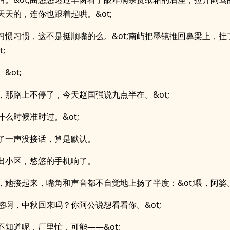
一天天的，连你也跟着起哄。&ot;
;你习惯习惯，这不是挺顺嘴的么。&ot;南屿把墨镜推回鼻梁上，挂了
;
。&ot;
;行，那路上不停了，今天赵国强说九点半在。&ot;
他什么时候准时过。&ot;
了一声没接话，算是默认。
出小区，悠悠的手机响了。
，她接起来，嘴角和声音都不自觉地上扬了半度：&ot;喂，阿婆。&
;悠悠啊，中秋回来吗？你阿公说想看看你。&ot;
还不知道呢，厂里忙，可能——&ot;