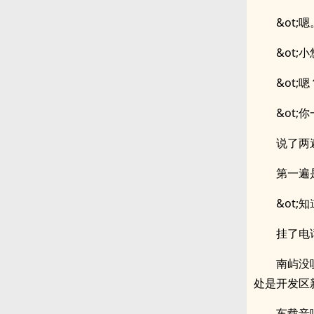
&ot;嗯
&ot;小
&ot;嗯
&ot;
说了两
第一遍
&ot;
挂了电
南屿没
处是开发区
车载音