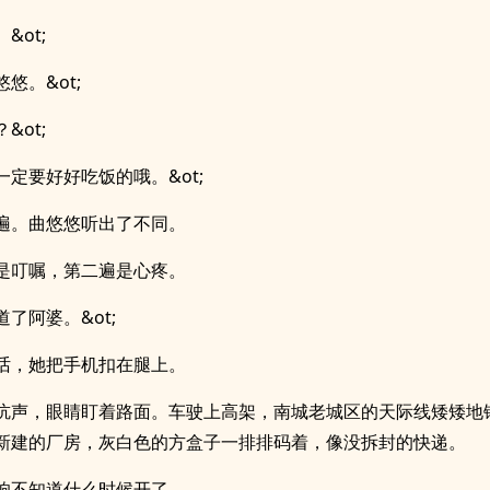
。&ot;
悠悠。&ot;
？&ot;
你一定要好好吃饭的哦。&ot;
遍。曲悠悠听出了不同。
是叮嘱，第二遍是心疼。
知道了阿婆。&ot;
话，她把手机扣在腿上。
吭声，眼睛盯着路面。车驶上高架，南城老城区的天际线矮矮地
新建的厂房，灰白色的方盒子一排排码着，像没拆封的快递。
响不知道什么时候开了。