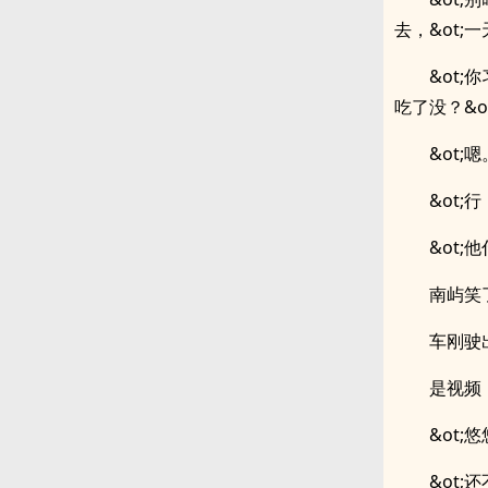
去，&ot;
&ot
吃了没？&ot
&ot;嗯
&ot
&ot;
南屿笑
车刚驶
是视频
&ot
&ot;