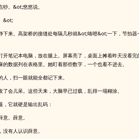
有点吵。&ot;悠悠说。
。&ot;
静下来。高架桥的接缝处每隔几秒就&ot;咯噔&ot;一下，节拍
打开笔记本电脑，放在腿上。屏幕亮了，桌面上摊着昨天没看完
麻的数据列在表格里。她盯着那些数字，一个也看不进去。
的人，扫一眼就能全都记下来。
发了会儿呆。这些天来，大脑早已过载，乱得一塌糊涂。
逼，它就硬是输出乱码：
薛意。薛意。
，没有人认识薛意。