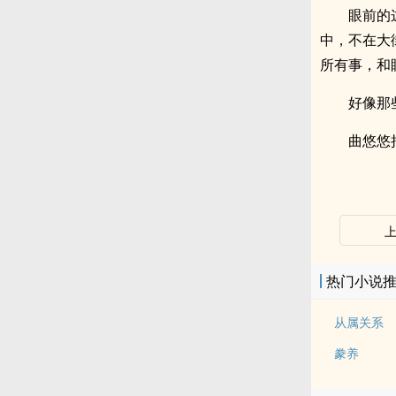
眼前的
中，不在大
所有事，和
好像那
曲悠悠
热门小说
从属关系
豢养