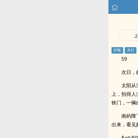
59
次日，
太阳从
上，拍得人
铁门，一辆
南屿降
出来，看见她
&ot