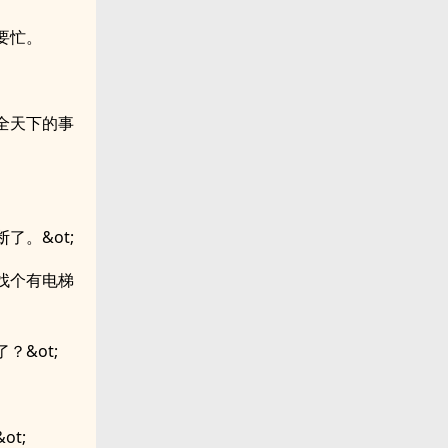
要忙。
全天下的事
了。&ot;
找个有电梯
？&ot;
ot;