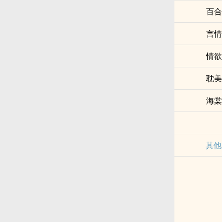
百合
言情
情欲
耽美
海棠
其他