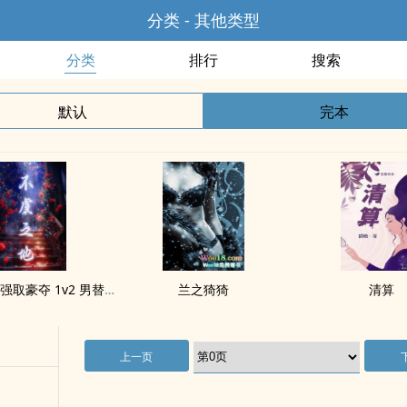
分类 - 其他类型
分类
排行
搜索
默认
完本
不虞之地（强取豪夺 1v2 男替身 包养）
兰之猗猗
清算
上一页