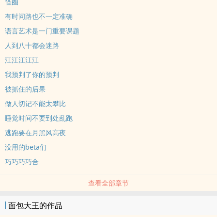
怪圈
有时问路也不一定准确
语言艺术是一门重要课题
人到八十都会迷路
江江江江江
我预判了你的预判
被抓住的后果
做人切记不能太攀比
睡觉时间不要到处乱跑
逃跑要在月黑风高夜
没用的beta们
巧巧巧巧合
查看全部章节
面包大王的作品